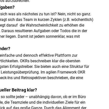
los aufzubrechen.
ufgaben?
 sich was als nächstes zu tun ist? Nein, nicht so ganz.
ragt sich das Team in kurzen Zyklen (z.B. wöchentlich)
egt darauf die Wahrscheinlichkeit zu erhöhen die
 Daraus resultieren Aufgaben oder Todos die in der
r liegen. Damit ist jedem sonnenklar, was mit
nder?
einfache und dennoch effektive Plattform zur
lichkeiten. OKRs beschreiben klar die obersten
ten Erfolgstreiber. Sie bieten auch eine Struktur für
d Leistungsüberprüfung. Im agilen Framework OKR
ck-Ins und Retrospektiven beschrieben, die eine
ueller Beitrag klar?
 so sollte jeder – unabhängig davon, ob er im Büro
, die Teamziele und die individuellen Ziele für ein
lick auf das große Ganze. Durch das Alignment der