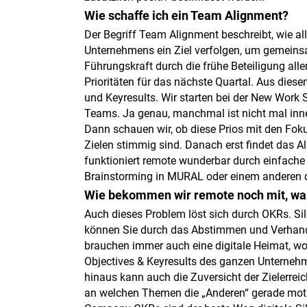
Wie schaffe ich ein Team Alignment?
Der Begriff Team Alignment beschreibt, wie al
Unternehmens ein Ziel verfolgen, um gemeinsa
Führungskraft durch die frühe Beteiligung al
Prioritäten für das nächste Quartal. Aus diese
und Keyresults. Wir starten bei der New Work
Teams. Ja genau, manchmal ist nicht mal inner
Dann schauen wir, ob diese Prios mit den Fo
Zielen stimmig sind. Danach erst findet das 
funktioniert remote wunderbar durch einfach
Brainstorming in MURAL oder einem anderen d
Wie bekommen wir remote noch mit, w
Auch dieses Problem löst sich durch OKRs. Si
können Sie durch das Abstimmen und Verhand
brauchen immer auch eine digitale Heimat, wo
Objectives & Keyresults des ganzen Unterneh
hinaus kann auch die Zuversicht der Zielerre
an welchen Themen die „Anderen“ gerade moti