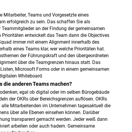
le Mitarbeiter, Teams und Vorgesetzte eines
m erfolgreich zu sein. Das schaffen Sie als
ler Teammitglieder an der Findung der gemeinsamen
n Prioritäten entwickelt das Team dann die Objectives
 Squad immer mit einem Alignment innerhalb des
halb eines Teams klar, wer welche Prioritäten hat.
kusthemen der Führungskraft und den übergeordneten
Alignment über die Teamgrenzen hinaus statt. Das
e Listen, Microsoft Forms oder in einem gemeinsamen
igitalen Whiteboard.
as die anderen Teams machen?
lodenken, egal ob digital oder im selben Bürogebäude
eln der OKRs über Bereichsgrenzen auflösen. OKRs
 alle Mitarbeitenden im Unternehmen tagesaktuell die
mens über alle Ebenen einsehen können. Darüber
ichung transparent gemacht werden. Jeder weiß dann
viert arbeiten oder auch hadern. Gemeinsame