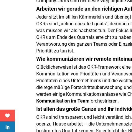
Company-OKRs sind der beste Weg digitale Si
Arbeiten wir gerade an den richtigen A
Jeder sitzt im stillen Kämmerlein und überlegt
OKRs sind „action operated goals“, demnach f
was müssen wir als nächstes tun. Der Fokus li
OKRs am Ende des Quartals erreicht zu haben.
Verantwortung des ganzen Teams oder Einzelne
Priorität zu tun ist.
Wie kommunizieren wir remote miteina
Glücklicherweise ist das OKR-Framework eine 
Kommunikation von Prioritäten und Verantwort
Prioritäten eines Unternehmens und die wichtigs
die regelmäßige Fortschrittsüberwachung un
werden einige Kommunikationsanlässe wie Che
Kommunikation im Team
orchestrieren.
Ist allen das große Ganze und Ihr individ
OKRs sind transparent und leicht verständlich,
oder zu Hause arbeitet – die Unternehmensziele
bestimmtes Quartal kennen. So entsteht der B