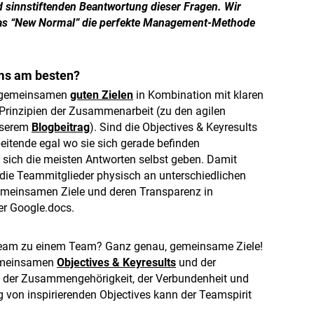
d sinnstiftenden Beantwortung dieser Fragen. Wir
 das “New Normal” die perfekte Management-Methode
ams am besten?
t gemeinsamen
guten Zielen
in Kombination mit klaren
 Prinzipien der Zusammenarbeit (zu den agilen
unserem
Blogbeitrag
). Sind die Objectives & Keyresults
beitende egal wo sie sich gerade befinden
d sich die meisten Antworten selbst geben. Damit
 die Teammitglieder physisch an unterschiedlichen
 gemeinsamen Ziele und deren Transparenz in
er Google.docs.
Team zu einem Team? Ganz genau, gemeinsame Ziele!
gemeinsamen
Objectives & Keyresults
und der
ühl der Zusammengehörigkeit, der Verbundenheit und
 von inspirierenden Objectives kann der Teamspirit