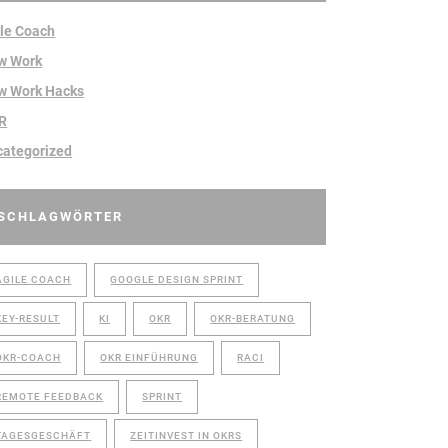
le Coach
w Work
w Work Hacks
R
categorized
SCHLAGWÖRTER
AGILE COACH
GOOGLE DESIGN SPRINT
KEY-RESULT
KI
OKR
OKR-BERATUNG
OKR-COACH
OKR EINFÜHRUNG
RACI
REMOTE FEEDBACK
SPRINT
TAGESGESCHÄFT
ZEITINVEST IN OKRS