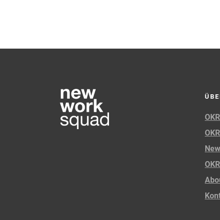
ÜBE
OKR
OKR
New
OKR
Abo
Kon