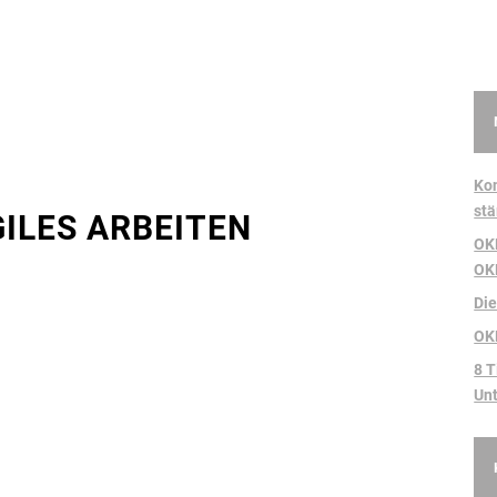
Kon
stä
GILES ARBEITEN
OKR
OK
Di
OK
8 T
Un