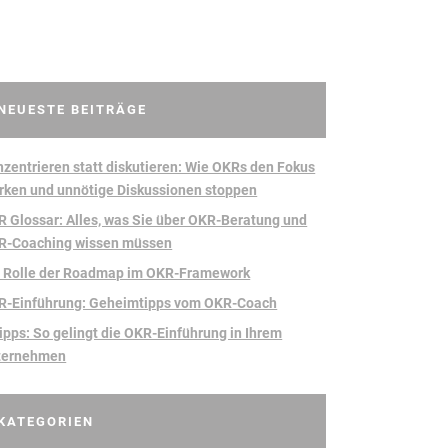
NEUESTE BEITRÄGE
zentrieren statt diskutieren: Wie OKRs den Fokus
rken und unnötige Diskussionen stoppen
 Glossar: Alles, was Sie über OKR-Beratung und
R-Coaching wissen müssen
e Rolle der Roadmap im OKR-Framework
R-Einführung: Geheimtipps vom OKR-Coach
ipps: So gelingt die OKR-Einführung in Ihrem
ternehmen
KATEGORIEN