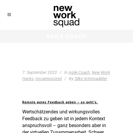
AGILE COACH
7. September 2022
In
Agile Coach
,
New Work
Hacks
,
Uncategorized
By
Silke Schönwälder
Remote gutes Feedback geben – so geht’s.
Wertschätzendes und wirkungsvolles
Feedback zu geben ist in jedem Kontext
anspruchsvoll – ganz besonders aber in
der virtuellen Zusammenarbeit. Schwer