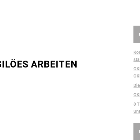
Kon
stä
GILÖES ARBEITEN
OKR
OK
Di
OK
8 T
Un