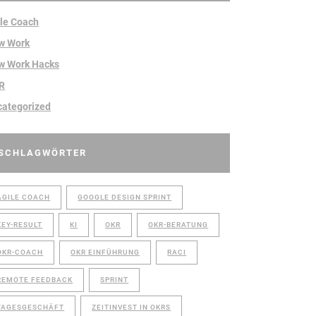
le Coach
w Work
w Work Hacks
R
categorized
SCHLAGWÖRTER
AGILE COACH
GOOGLE DESIGN SPRINT
KEY-RESULT
KI
OKR
OKR-BERATUNG
OKR-COACH
OKR EINFÜHRUNG
RACI
REMOTE FEEDBACK
SPRINT
TAGESGESCHÄFT
ZEITINVEST IN OKRS