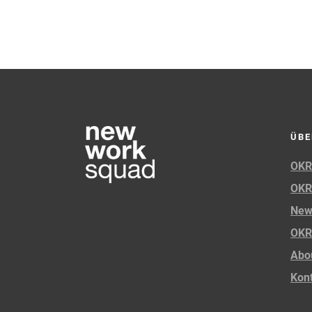
ÜBE
OKR
OKR
New
OKR
Abo
Kon