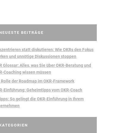
NEUESTE BEITRÄGE
zentrieren statt diskutieren: Wie OKRs den Fokus
rken und unnötige Diskussionen stoppen
 Glossar: Alles, was Sie über OKR-Beratung und
R-Coaching wissen müssen
e Rolle der Roadmap im OKR-Framework
R-Einführung: Geheimtipps vom OKR-Coach
ipps: So gelingt die OKR-Einführung in Ihrem
ternehmen
KATEGORIEN