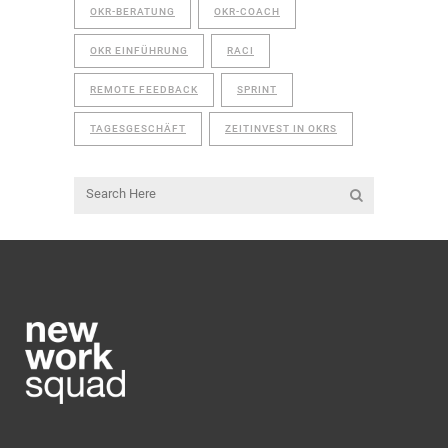
OKR-BERATUNG
OKR-COACH
OKR EINFÜHRUNG
RACI
REMOTE FEEDBACK
SPRINT
TAGESGESCHÄFT
ZEITINVEST IN OKRS