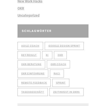
New Work Hacks
OKR
Uncategorized
SCHLAGWÖRTER
AGILE COACH
GOOGLE DESIGN SPRINT
KEY-RESULT
KI
OKR
OKR-BERATUNG
OKR-COACH
OKR EINFÜHRUNG
RACI
REMOTE FEEDBACK
SPRINT
TAGESGESCHÄFT
ZEITINVEST IN OKRS