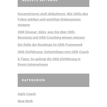
NEUESTE BEITRÄGE
Konzentrieren statt diskutieren: Wie OKRs den
Fokus stärken und unnötige Diskussionen
stoppen
OKR Glossar: Alles, was Sie über OKR-
Beratung und OKR-Coaching wissen müssen
Die Rolle der Roadmap im OKR-Framework
OKR-Einführung: Geheimtipps vom OKR-Coach
8 Tipps: So gelingt die OKR-Einführung in
Ihrem Unternehmen
KATEGORIEN
Agile Coach
New Work