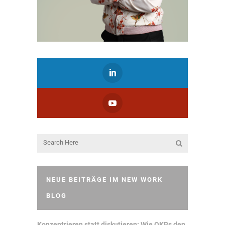
NEUE BEITRÄGE IM NEW WORK
BLOG
Konzentrieren statt diskutieren: Wie OKRs den